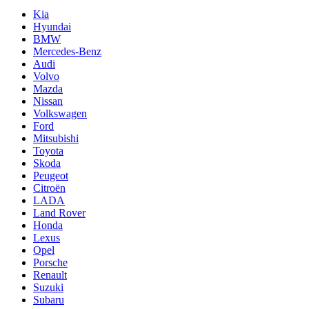
Kia
Hyundai
BMW
Mercedes-Benz
Audi
Volvo
Mazda
Nissan
Volkswagen
Ford
Mitsubishi
Toyota
Skoda
Peugeot
Citroën
LADA
Land Rover
Honda
Lexus
Opel
Porsche
Renault
Suzuki
Subaru