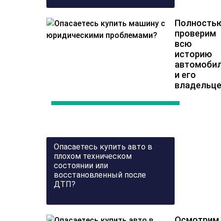
Полность
проверим
всю
историю
автомоби
и его
владельц
Опасаетесь купить авто в
плохом техническом
состоянии или
восстановленный после
ДТП?
Осмотрим