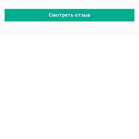
Смотреть отзыв
Подберем
оптимальный
автомобиль, а оплату
за наши услуги
сторгуем у продавца
Бесплатная консультация эксперта